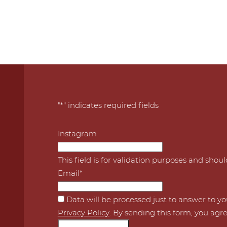
"
*
" indicates required fields
Instagram
This field is for validation purposes and shou
Email
*
*
Data will be processed just to answer to y
Privacy Policy
. By sending this form, you agre