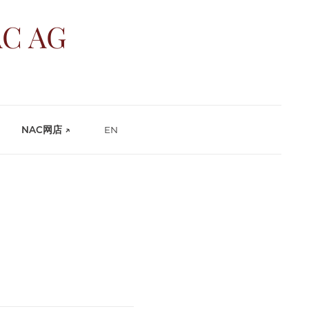
C AG
NAC网店 ↗
EN