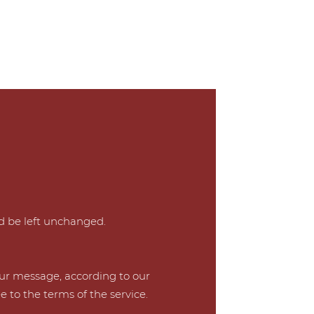
ld be left unchanged.
our message, according to our
e to the terms of the service.