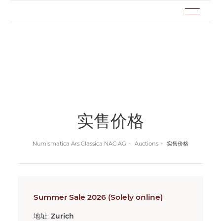
实售价格
Numismatica Ars Classica NAC AG
Auctions
实售价格
Summer Sale 2026 (Solely online)
地址:
Zurich